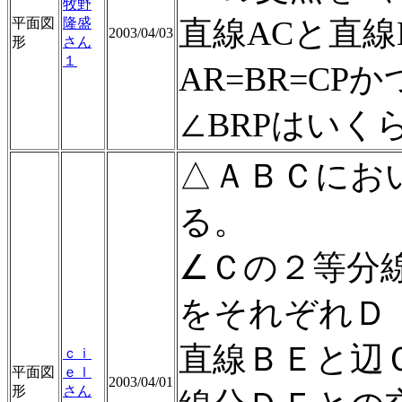
牧野
直線ACと直線
平面図
隆盛
2003/04/03
形
さん
１
AR=BR=CP
∠BRPはいく
△ＡＢＣにお
る。
∠Ｃの２等分
をそれぞれＤ
直線ＢＥと辺
ｃｉ
平面図
ｅｌ
2003/04/01
形
さん