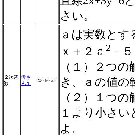
直線2x+3y
さい。
ａは実数とす
2
ｘ＋２ａ
－５
（１）２つの
２次関
優さ
き、ａの値の
2003/05/31
数
ん１
（２）１つの
１より小さい
よ。