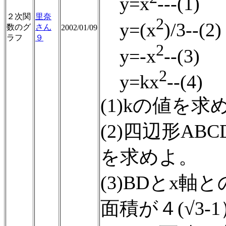
y=x
---(1)
２次関
里奈
2
y=(x
)/3--(2)
数のグ
さん
2002/01/09
ラフ
９
2
y=-x
--(3)
2
y=kx
--(4)
(1)kの値を求
(2)四辺形A
を求めよ。
(3)BDとx
面積が４(√3