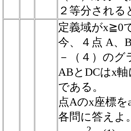
２等分されると
定義域がx≧
今、４点 A、
－（４）のグ
ABとDCはx
である。
点Aのx座標を
各問に答えよ
2