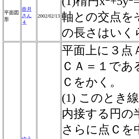
(1)楕円x
+5y
壺月
平面図
軸との交点を
さん
2002/02/13
形
４
の長さはいく
平面上に３点
ＣＡ＝１であ
Ｃをかく。
(1) このと
内接する円の
さらに点Ｃを
ゆう