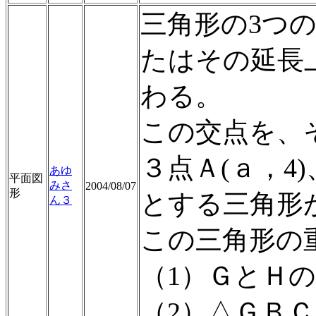
三角形の3つ
たはその延長
わる。
この交点を、
３点Ａ(ａ，4)
あゆ
平面図
みさ
2004/08/07
形
とする三角形
ん３
この三角形の
（1）ＧとＨ
（2）△ＧＢＣ