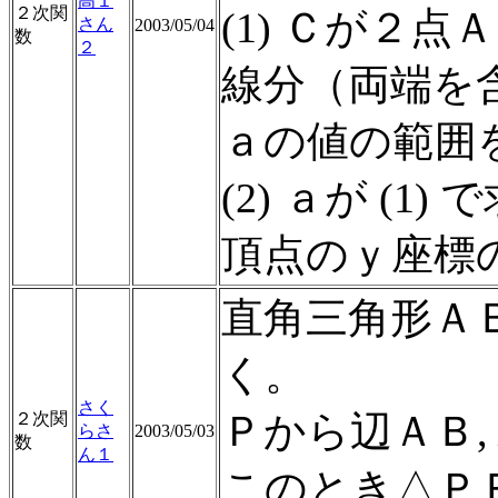
高１
２次関
(1) Ｃが２
さん
2003/05/04
数
２
線分（両端を
ａの値の範囲
(2) ａが (
頂点のｙ座標
直角三角形Ａ
く。
さく
Ｐから辺ＡＢ,
２次関
らさ
2003/05/03
数
ん１
このとき△Ｐ