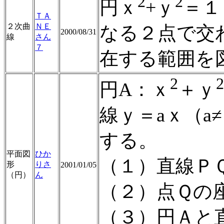
2
2
円ｘ
+ｙ
＝１
ＴＡ
２次曲
ＮＥ
なる２点で交
2000/08/31
線
さん
７
在する範囲を
2
2
円A：ｘ
＋ｙ
線ｙ＝aｘ（a
する。
平面図
ひか
（１）直線Ｐ
形
りさ
2001/01/05
（円）
ん
（２）点Ｑの
（３）円Ａと