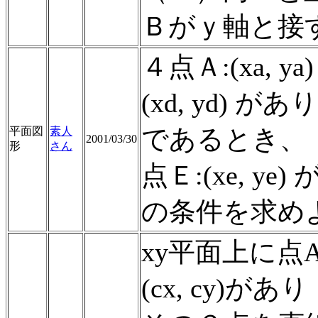
Ｂがｙ軸と接
４点Ａ:(xa, ya)
(xd, yd)
であるとき、
平面図
素人
2001/03/30
形
さん
点Ｅ:(xe, 
の条件を求め
xy平面上に点A=(
(cx, cy)があり