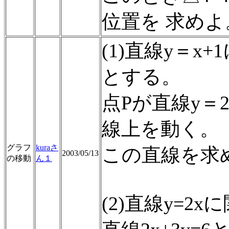
位置を 求めよ
(1)直線y＝x
とする。
点Pが直線y＝
線上を動く。
グラフ
kuraさ
この直線を求
2003/05/13
の移動
ん１
(2)直線y=2