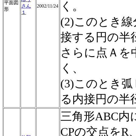
く。
平面図
さん
2002/11/24
形
１
(2)このとき
接する円の半
さらに点Ａを
く、
(3)このとき
る内接円の半
三角形ABC内
CPの交点をR