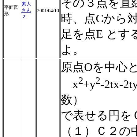
その３点を直
素人
平面図
さん
2001/04/10
形
時、点Cから
２
足を点E とす
よ。
原点Oを中心
2
2
x
+y
-2tx-
数）
で表せる円を
（１）Ｃ２の