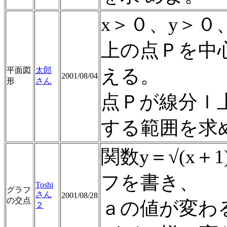
x＞０、y＞０
上の点Ｐを中
える。
平面図
太郎
2001/08/04
形
さん
点Ｐが線分ｌ
する範囲を求
関数y＝√(x＋
フを書き、
Toshi
グラフ
さん
2001/08/28
の交点
ａの値が変わ
２