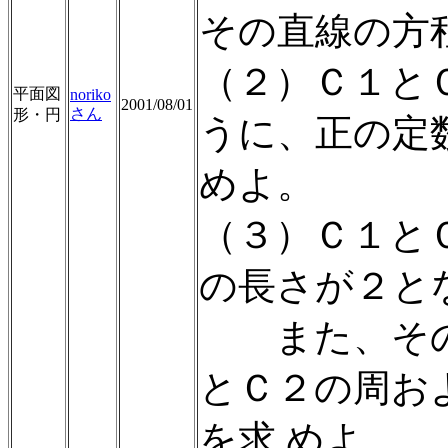
その直線の方
（２）Ｃ１と
平面図
noriko
2001/08/01
さん
形・円
うに、正の定
めよ。
（３）Ｃ１と
の長さが２と
また、その
とＣ２の周お
を求 めよ。