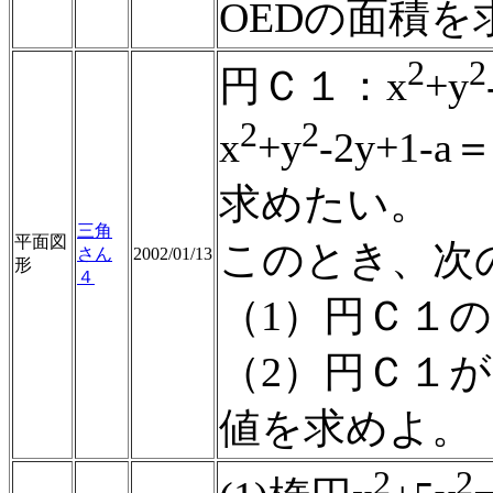
OEDの面積を
2
2
円Ｃ１：x
+y
2
2
x
+y
-2y+1
求めたい。
三角
平面図
このとき、次
さん
2002/01/13
形
４
（1）円Ｃ１
（2）円Ｃ１
値を求めよ。
2
2