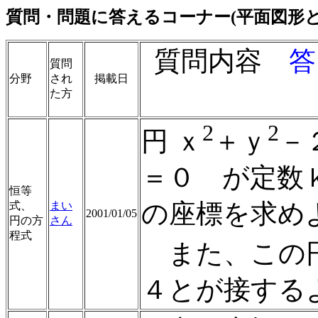
質問・問題に答えるコーナー(平面図形と
質問内容
答
質問
分野
され
掲載日
た方
2
2
円 ｘ
＋ｙ
－
＝０ が定数
恒等
の座標を求め
式、
まい
2001/01/05
円の方
さん
程式
また、この円
４とが接する