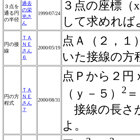
３点の座標（x
過去
３点を
の栄
通る円
1999/07/24
光さ
して求めれば
の半径
ん
点Ａ（２，１
ＴＡ
円の接
ＮＥ
2000/05/19
線
さん
いた接線の方
６
点Ｐから２円
2
（ｙ－５）
＝
ＴＡ
円の方
ＮＥ
2000/08/31
程式
さん
接線の長さが
７
よ。