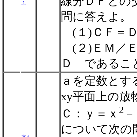
線分ＤＦとの
１
問に答えよ。
(１)ＣＦ＝
(２)ＥＭ／
Ｄ であるこ
ａを定数とす
xy平面上の放
2
Ｃ：ｙ＝ｘ
－
について次の