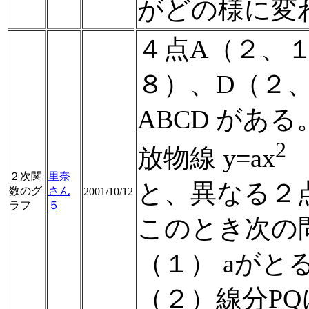
がどの様に変
４点A（２、
８）、D（２
ABCD がある
2
放物線 y=ax
（
２次関
里奈
と、異なる２
数のグ
さん
2001/10/12
ラフ
５
このとき次の
（１） aがと
（２）線分PQ