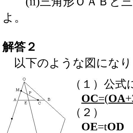
(ii)三角形ＯＡＢと
よ。
解答２
以下のような図になり
（１）公式
OC
=(
OA
+
（２）
OE
=t
OD