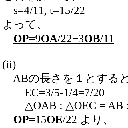
s=4/11, t=15/22
よって、
OP
=9
OA
/22+3
OB
/11
(ii)
ABの長さを１とすると、CB
EC=3/5-1/4=7/20
△OAB : △OEC = AB : E
OP
=15
OE
/22 より、