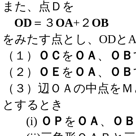
また、点Ｄを
OD
＝３
OA
+２
OB
をみたす点とし、ODと
（１）
ＯＣ
を
ＯＡ
、
ＯＢ
（２）
ＯＥ
を
ＯＡ
、
ＯＢ
（３）辺ＯＡの中点をＭ
とするとき
(i)
ＯＰ
を
ＯＡ
、
ＯＢ