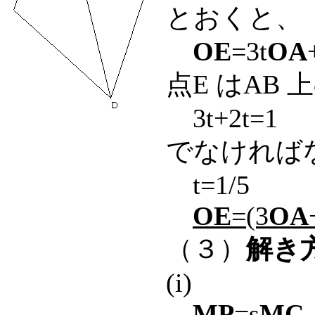
とおくと、
OE
=3t
OA
点E はAB
3t+2t=1
でなければ
t=1/5
OE
=(3
OA
（３）
解き
(i)
MP
=s
MC