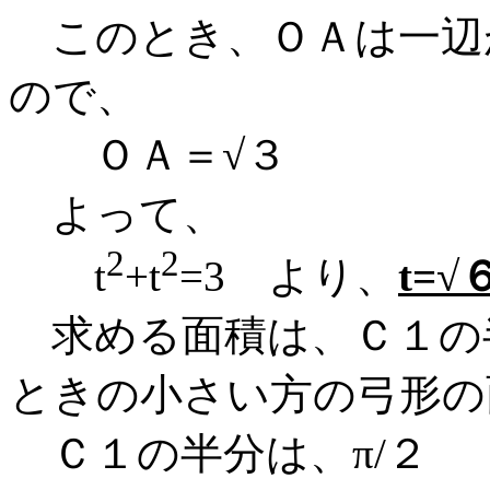
このとき、ＯＡは一辺
ので、
ＯＡ＝√３
よって、
2
2
t
+t
=3 より、
t=√
求める面積は、Ｃ１の
ときの小さい方の弓形の
Ｃ１の半分は、π/２