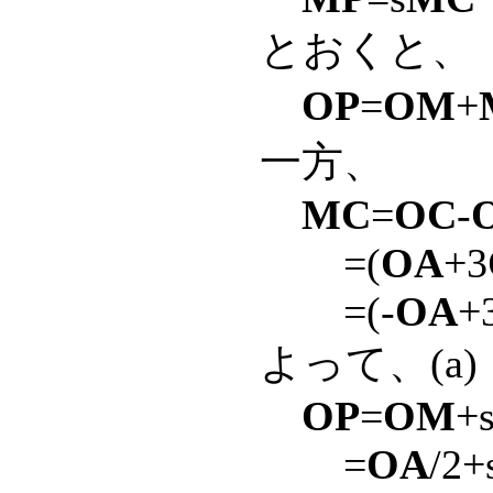
とおくと、
OP
=
OM
+
一方、
MC
=
OC
-
=(
OA
+3
=(-
OA
+
よって、(a)
OP
=
OM
+
=
OA
/2+