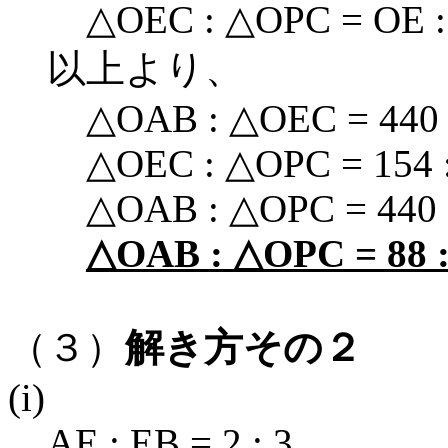
△OEC : △OPC = OE : O
以上より、
△OAB : △OEC = 440 :
△OEC : △OPC = 154 :
△OAB : △OPC = 440 : 1
△OAB : △OPC = 88 :
（３）
解き方その２
(i)
AE : EB = 2 : 3