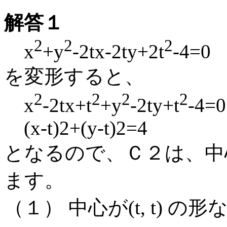
解答１
2
2
2
x
+y
-2tx-2ty+2t
-4=0
を変形すると、
2
2
2
2
x
-2tx+t
+y
-2ty+t
-4=0
(x-t)2+(y-t)2=4
となるので、Ｃ２は、中心が
ます。
（１） 中心が(t, t) の形