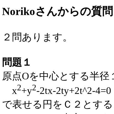
Norikoさんからの質問
２問あります。
問題１
原点Oを中心とする半径
2
2
x
+y
-2tx-2ty+2t
で表せる円をＣ２とする