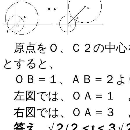
原点をＯ、Ｃ２の中心
とすると、
ＯＢ＝１、ＡＢ＝２よ
左図では、ＯＡ＝１ 
右図では、ＯＡ＝３ 
答え √２/２＜t＜３√