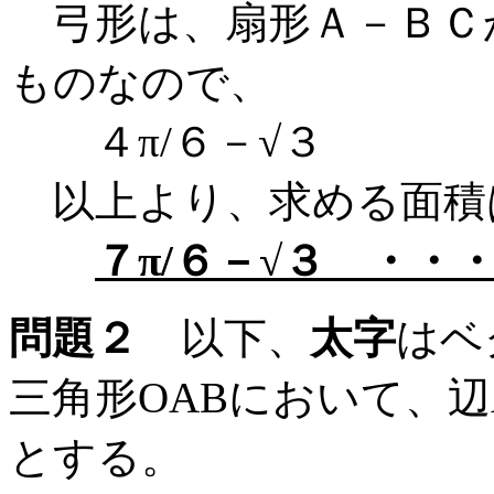
弓形は、扇形Ａ－ＢＣ
ものなので、
４π/６－√３
以上より、求める面積
７π/６－√３ ・・
問題２
以下、
太字
はベ
三角形OABにおいて、
とする。