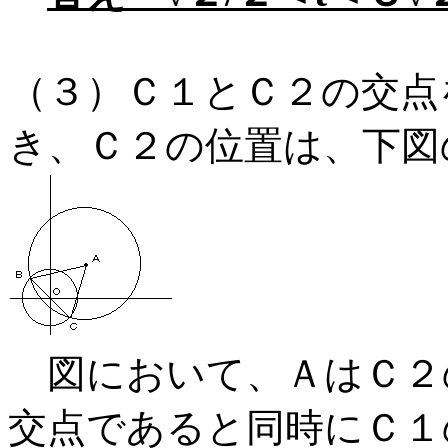
（３）Ｃ１とＣ２の交点
き、Ｃ２の位置は、下図
図において、ＡはＣ２
交点であると同時にＣ１