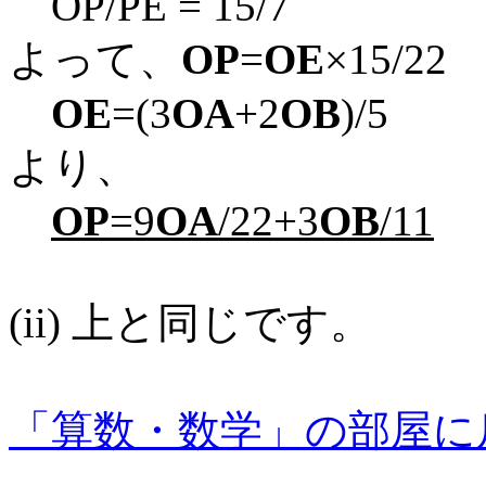
OP/PE = 15/7
よって、
OP
=
OE
×15/22
OE
=(3
OA
+2
OB
)/5
より、
OP
=9
OA
/22+3
OB
/11
(ii) 上と同じです。
「算数・数学」の部屋に