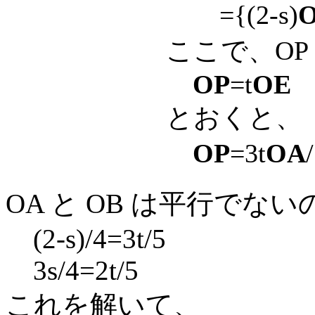
={(2-s)
ここで、OP
OP
=t
OE
とおくと、
OP
=3t
OA
OA と OB は平行でないので
(2-s)/4=3t/5
3s/4=2t/5
これを解いて、