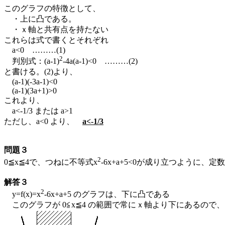
このグラフの特徴として、
・上に凸である。
・ｘ軸と共有点を持たない
これらは式で書くとそれぞれ
a<0 ………(1)
2
判別式：(a-1)
-4a(a-1)<0 ………(2)
と書ける。(2)より、
(a-1)(-3a-1)<0
(a-1)(3a+1)>0
これより、
a<-1/3 または a>1
ただし、a<0 より、
a<-1/3
問題３
2
0≦x≦4で、つねに不等式x
-6x+a+5<0が成り立つように、
解答３
2
y=f(x)=x
-6x+a+5 のグラフは、下に凸である
このグラフが 0≦x≦4 の範囲で常にｘ軸より下にあるので