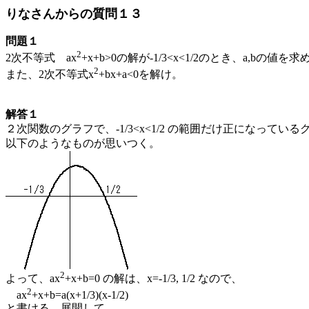
りなさんからの質問１３
問題１
2
2次不等式 ax
+x+b>0の解が-1/3<x<1/2のとき、a,bの値を
2
また、2次不等式x
+bx+a<0を解け。
解答１
２次関数のグラフで、-1/3<x<1/2 の範囲だけ正になって
以下のようなものが思いつく。
2
よって、ax
+x+b=0 の解は、x=-1/3, 1/2 なので、
2
ax
+x+b=a(x+1/3)(x-1/2)
と書ける。展開して、