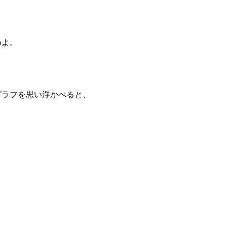
求めよ。
いるグラフを思い浮かべると、