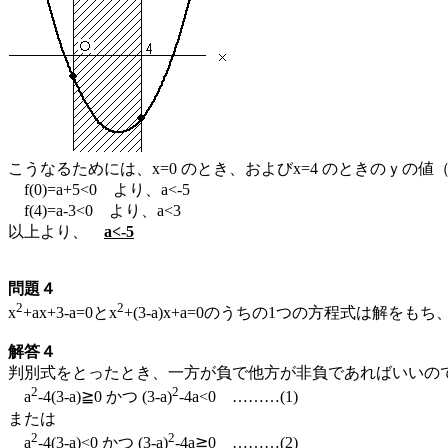
こうなるためには、x=0 のとき、およびx=4 のときのｙの
f(0)=a+5<0 より、a<-5
f(4)=a-3<0 より、a<3
以上より、
a<-5
問題４
2
2
x
+ax+3-a=0とx
+(3-a)x+a=0のうちの1つの方程式は解
解答４
判別式をとったとき、一方が負で他方が非負であればいいの
2
2
a
-4(3-a)≧0 かつ (3-a)
-4a<0 ………(1)
または
2
2
a
-4(3-a)<0 かつ (3-a)
-4a≧0 ………(2)