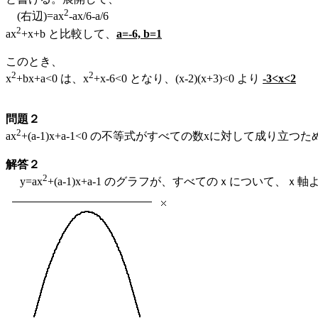
2
(右辺)=ax
-ax/6-a/6
2
ax
+x+b と比較して、
a=-6, b=1
このとき、
2
2
x
+bx+a<0 は、x
+x-6<0 となり、(x-2)(x+3)<0 より
-3<x<2
問題２
2
ax
+(a-1)x+a-1<0 の不等式がすべての数xに対して成り
解答２
2
y=ax
+(a-1)x+a-1 のグラフが、すべてのｘについて