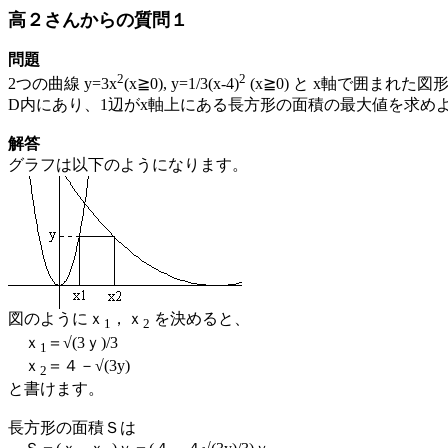
高２さんからの質問１
問題
2
2
2つの曲線 y=3x
(x≧0), y=1/3(x-4)
(x≧0) と x軸で囲まれた
D内にあり、1辺がx軸上にある長方形の面積の最大値を求め
解答
グラフは以下のようになります。
図のようにｘ
，ｘ
を決めると、
1
2
ｘ
＝√(3ｙ)/3
1
ｘ
＝４－√(3y)
2
と書けます。
長方形の面積Ｓは