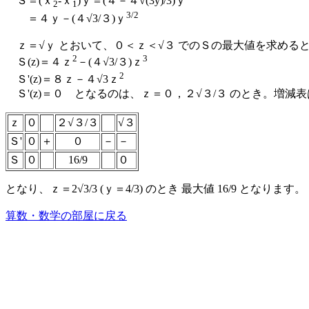
Ｓ＝(ｘ
-ｘ
)ｙ＝(４－４√(3y)/3)ｙ
2
1
3/2
＝４ｙ－(４√3/３)ｙ
ｚ＝√ｙ とおいて、０＜ｚ＜√３ でのＳの最大値を求める
2
3
Ｓ(z)＝４ｚ
－(４√3/３)ｚ
2
Ｓ'(z)＝８ｚ－４√3ｚ
Ｓ'(z)＝０ となるのは、ｚ＝０，２√３/３ のとき。増減
ｚ
０
２√３/３
√３
Ｓ'
０
＋
０
－
－
Ｓ
０
16/9
０
となり、ｚ＝2√3/3 (ｙ＝4/3) のとき 最大値 16/9 となります。
算数・数学の部屋に戻る