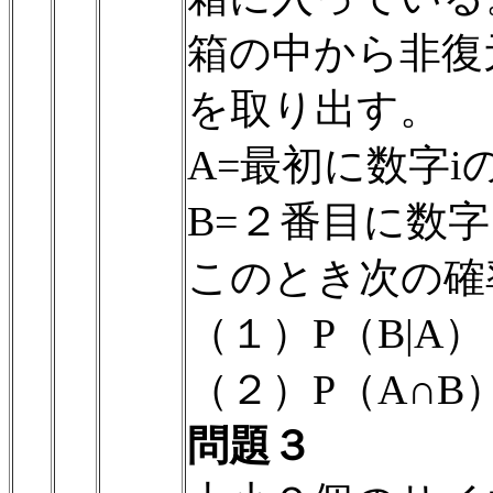
箱の中から非復
を取り出す。
A=最初に数字
B=２番目に数
このとき次の確
（１）P（B|A）
（２）P（A∩B
問題３