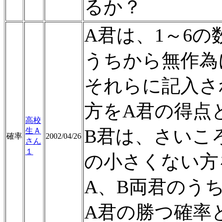
るか？
A君は、1～6
うちから無作為
それらに記入さ
方をA君の得点
高校
B君は、さいこ
生Ａ
確率
2002/04/26
さん
１
の小さくない方
A、B両君のう
A君の勝つ確率