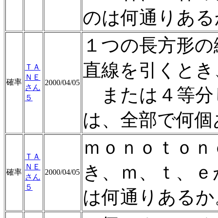
のは何通りある
１つの長方形の
直線を引くとき
ＴＡ
ＮＥ
確率
2000/04/05
さん
または４等分
５
は、全部で何個
ｍｏｎｏｔｏｎ
ＴＡ
き、ｍ、ｔ、ｅ
ＮＥ
確率
2000/04/05
さん
５
は何通りあるか