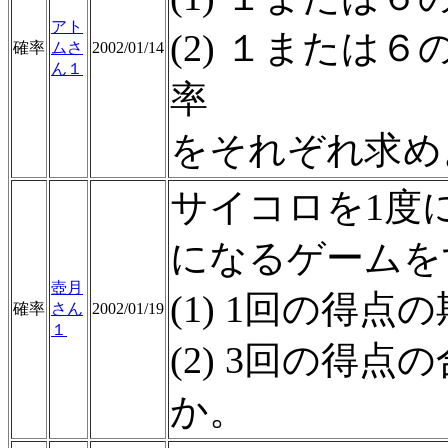
アト
(2) １または
確率
ムさ
2002/01/14
ん１
率
をそれぞれ求め
サイコロを1度
になるゲームを
壺月
(1) 1回の得
確率
さん
2002/01/19
１
(2) 3回の得
か。