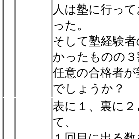
人は塾に行って
った。
そして塾経験者
かったものの３
任意の合格者が
でしょうか？
表に１、裏に２
て、
１回目に出る数