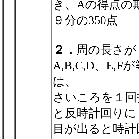
き、Aの得点
９分の350点
２．
周の長さが
A,B,C,D、E
は、
さいころを１回
と反時計回りに
目が出ると時計