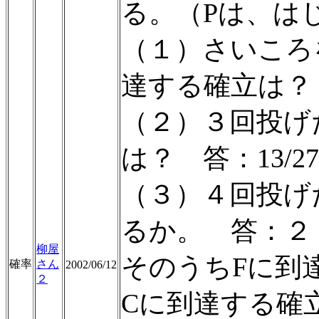
る。（Pは、は
（１）さいころ
達する確立は？ 
（２）３回投げ
は？ 答：13/27
（３）４回投げ
るか。 答：２
柳屋
そのうちFに到達
確率
さん
2002/06/12
２
Cに到達する確立