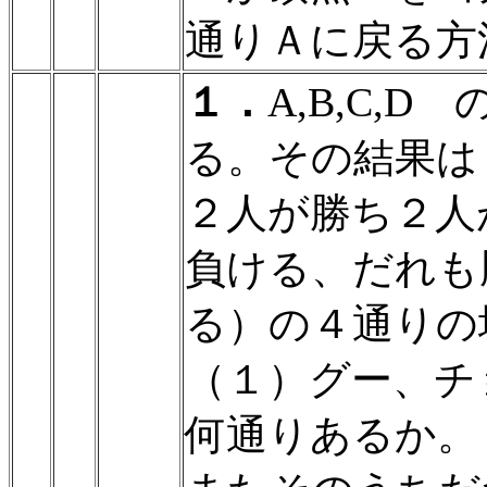
通りＡに戻る方
１．
A,B,C,
る。その結果は
２人が勝ち２人
負ける、だれも
る）の４通りの
（１）グー、チ
何通りあるか