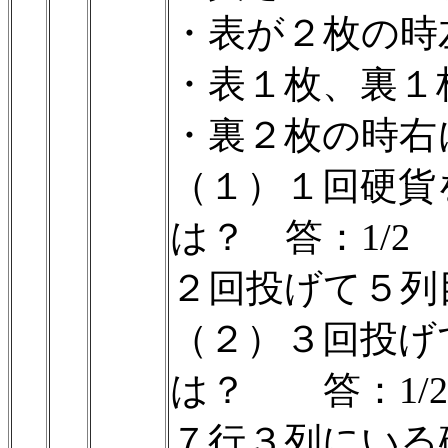
・表が２枚の時
・表１枚、裏１
・裏２枚の時右
（１）１回硬貨
は？ 答：1/2
２回投げて５列
（２）３回投げ
は？ 答：1/2
７行３列にいる