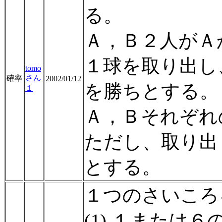
る。
Ａ，Ｂ２人がＡ
１球を取り出し
tomo
さん
確率
2002/01/12
を勝ちとする。
１
Ａ，Ｂそれぞれ
ただし、取り出
とする。
１つのさいころ
(1) １または