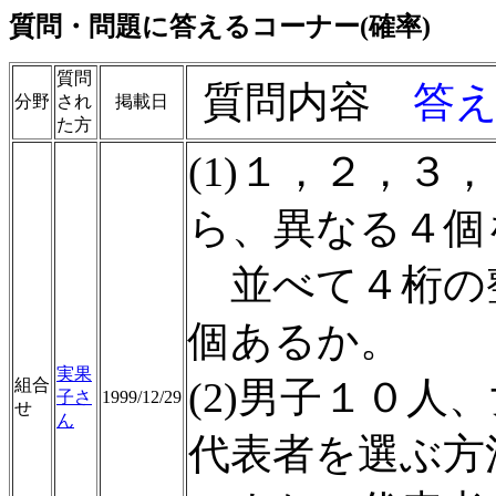
質問・問題に答えるコーナー(確率)
質問
質問内容
答
分野
され
掲載日
た方
(1)１，２，
ら、異なる４個
並べて４桁の
個あるか。
実果
(2)男子１０
組合
子さ
1999/12/29
せ
ん
代表者を選ぶ方