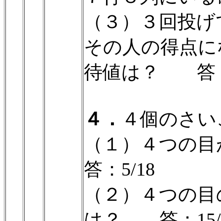
（３）３回投げ
その人の得点に
待値は？ 答：1
４．
４個のさい
（１）４つの
答：5/18
（２）４つの目
は？ 答：15/