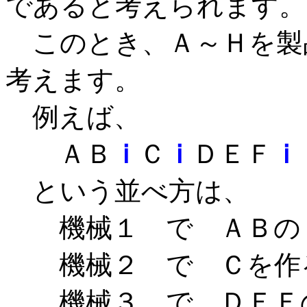
であると考えられます。
このとき、Ａ～Ｈを製
考えます。
例えば、
ＡＢ
ｉ
Ｃ
ｉ
ＤＥＦ
ｉ
という並べ方は、
機械１ で ＡＢの２
機械２ で Ｃを作
機械３ で ＤＥＦの